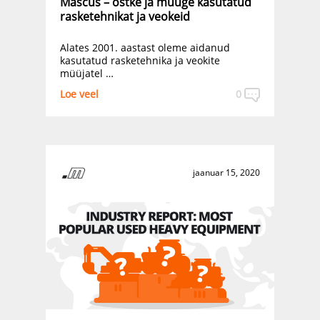
Mascus – ostke ja müüge kasutatud
rasketehnikat ja veokeid
Alates 2001. aastast oleme aidanud
kasutatud rasketehnika ja veokite
müüjatel …
Loe veel
0
jaanuar 15, 2020