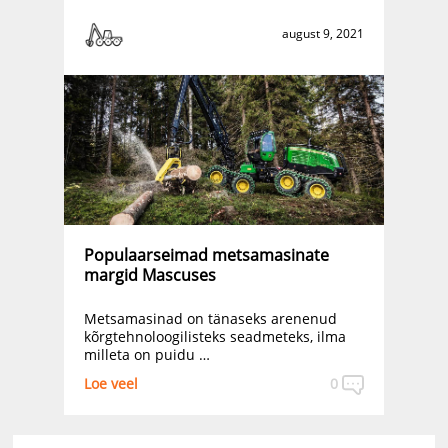
august 9, 2021
Populaarseimad metsamasinate
margid Mascuses
Metsamasinad on tänaseks arenenud
kõrgtehnoloogilisteks seadmeteks, ilma
milleta on puidu …
Loe veel
0