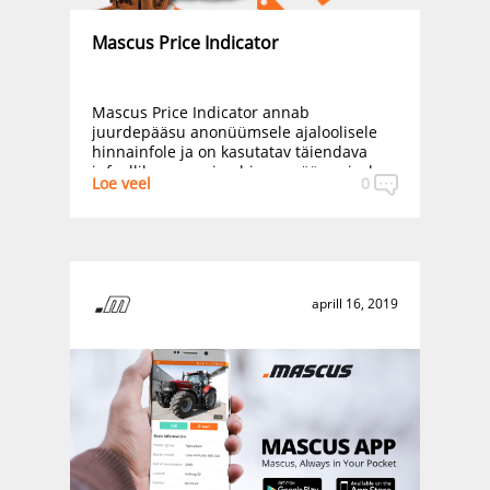
Mascus Price Indicator
Mascus Price Indicator annab
juurdepääsu anonüümsele ajaloolisele
hinnainfole ja on kasutatav täiendava
infoallikana masina hinna määramisel.
Loe veel
0
aprill 16, 2019