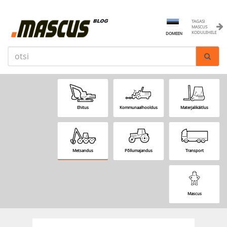
TAGASI
MASCUS
KODULEHELE
DOMEEN
Ehitus
Kommunaalhooldus
Materjalikäitlus
Metsandus
Põllumajandus
Transport
Mascus