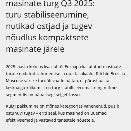
masinate turg Q3 2025:
turu stabiliseerumine,
nutikad ostjad ja tugev
nõudlus kompaktsete
masinate järele
2025. aasta kolmas kvartal tõi Euroopa kasutatud masinate
turule oodatud rahunemise ja uue tasakaalu. Ritchie Bros. ja
Mascuse värske turuülevaade näitab, et pärast aasta
keskpaiga kõikumisi on turg stabiliseerumas ning mitmes
segmendis on näha isegi selget kasvu.
Kuigi pakkumine on mõnes kategoorias vähenenud, püsib
ostuhuvi tugev – eriti seal, kus masinad on uuemad,
efektiivsemad ja vastavad tänastele nõuetele.