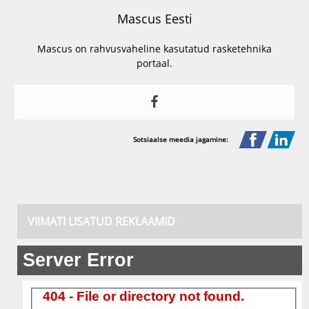
Mascus Eesti
Mascus on rahvusvaheline kasutatud rasketehnika
portaal.
Sotsiaalse meedia jagamine:
VIIMATI LISATUD REKLAAMID