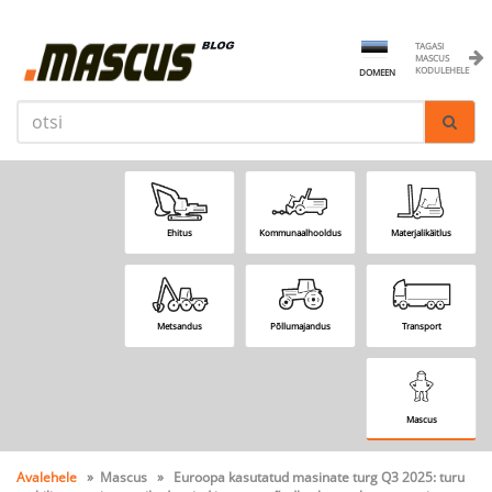
TAGASI
MASCUS
KODULEHELE
DOMEEN
Ehitus
Kommunaalhooldus
Materjalikäitlus
Metsandus
Põllumajandus
Transport
Mascus
Avalehele
» Mascus » Euroopa kasutatud masinate turg Q3 2025: turu