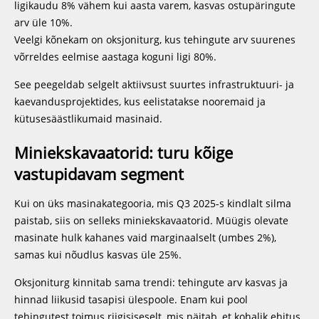
ligikaudu 8% vähem kui aasta varem, kasvas ostupäringute
arv üle 10%.
Veelgi kõnekam on oksjoniturg, kus tehingute arv suurenes
võrreldes eelmise aastaga koguni ligi 80%.
See peegeldab selgelt aktiivsust suurtes infrastruktuuri- ja
kaevandusprojektides, kus eelistatakse nooremaid ja
kütusesäästlikumaid masinaid.
Miniekskavaatorid: turu kõige
vastupidavam segment
Kui on üks masinakategooria, mis Q3 2025-s kindlalt silma
paistab, siis on selleks miniekskavaatorid. Müügis olevate
masinate hulk kahanes vaid marginaalselt (umbes 2%),
samas kui nõudlus kasvas üle 25%.
Oksjoniturg kinnitab sama trendi: tehingute arv kasvas ja
hinnad liikusid tasapisi ülespoole. Enam kui pool
tehingutest toimus riigisiseselt, mis näitab, et kohalik ehitus