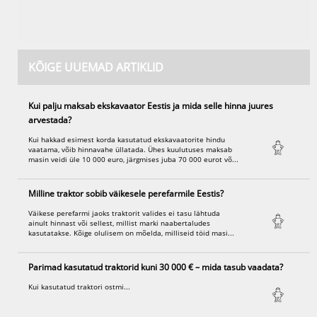
KÕIGE UUEMAD ARTIKLID
Kui palju maksab ekskavaator Eestis ja mida selle hinna juures
arvestada?
Kui hakkad esimest korda kasutatud ekskavaatorite hindu
vaatama, võib hinnavahe üllatada. Ühes kuulutuses maksab
masin veidi üle 10 000 euro, järgmises juba 70 000 eurot võ...
Milline traktor sobib väikesele perefarmile Eestis?
Väikese perefarmi jaoks traktorit valides ei tasu lähtuda
ainult hinnast või sellest, millist marki naabertaludes
kasutatakse. Kõige olulisem on mõelda, milliseid töid masi...
Parimad kasutatud traktorid kuni 30 000 € – mida tasub vaadata?
Kui kasutatud traktori ostmi...