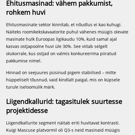
Ehitusmasinad: vähem pakkumist,
rohkem huvi
Ehitusmasinate sektor kinnitab, et nõudlus ei kao kuhugi.
Näiteks roomikekskavaatorite puhul vähenes müügis olevate
masinate hulk Euroopas ligikaudu 10%, kuid samal ajal
kasvas ostjapoolne huvi üle 30%. See viitab selgelt
olukorrale, kus ostjad on valmis konkureerima piiratud
pakkumise nimel.
Hinnad on seejuures püsinud pigem stabiilsed – mitte
hüppeliselt tõusnud, vaid kindlalt paigal, mis on küpsele
turule iseloomulik märk.
Liigendkallurid: tagasitulek suurtesse
projektidesse
Liigendkallurite segment näitab eriti huvitavat kontrasti.
Kuigi Mascuse platvormil oli Q3-s neid masinaid müügis