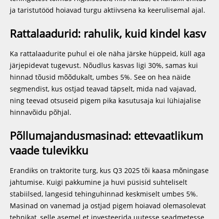
ja taristutööd hoiavad turgu aktiivsena ka keerulisemal ajal.
Rattalaadurid: rahulik, kuid kindel kasv
Ka rattalaadurite puhul ei ole näha järske hüppeid, küll aga
järjepidevat tugevust. Nõudlus kasvas ligi 30%, samas kui
hinnad tõusid mõõdukalt, umbes 5%. See on hea näide
segmendist, kus ostjad teavad täpselt, mida nad vajavad,
ning teevad otsuseid pigem pika kasutusaja kui lühiajalise
hinnavõidu põhjal.
Põllumajandusmasinad: ettevaatlikum
vaade tulevikku
Erandiks on traktorite turg, kus Q3 2025 tõi kaasa mõningase
jahtumise. Kuigi pakkumine ja huvi püsisid suhteliselt
stabiilsed, langesid tehinguhinnad keskmiselt umbes 5%.
Masinad on vanemad ja ostjad pigem hoiavad olemasolevat
tehnikat, selle asemel et investeerida uutesse seadmetesse.