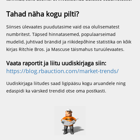
Tahad näha kogu pilti?
Siinses ülevaates puudutasime vaid osa olulisematest
numbritest. Täpsed hinnatasemed, populaarseimad
mudelid, juhtivad brändid ja riikidepõhine statistika on kõik
kirjas Ritchie Bros. ja Mascuse täismahus turuülevaates.
Vaata raportit ja liitu uudiskirjaga siin:
https://blog.rbauction.com/market-trends/
Uudiskirjaga liitudes saad ligipääsu kogu aruandele ning
edaspidi ka värsked trendid otse oma postkasti.