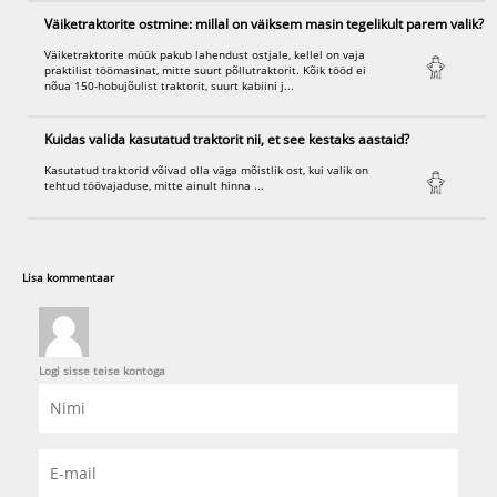
Väiketraktorite ostmine: millal on väiksem masin tegelikult parem valik?
Väiketraktorite müük pakub lahendust ostjale, kellel on vaja
praktilist töömasinat, mitte suurt põllutraktorit. Kõik tööd ei
nõua 150-hobujõulist traktorit, suurt kabiini j...
Kuidas valida kasutatud traktorit nii, et see kestaks aastaid?
Kasutatud traktorid võivad olla väga mõistlik ost, kui valik on
tehtud töövajaduse, mitte ainult hinna ...
Lisa kommentaar
Logi sisse teise kontoga